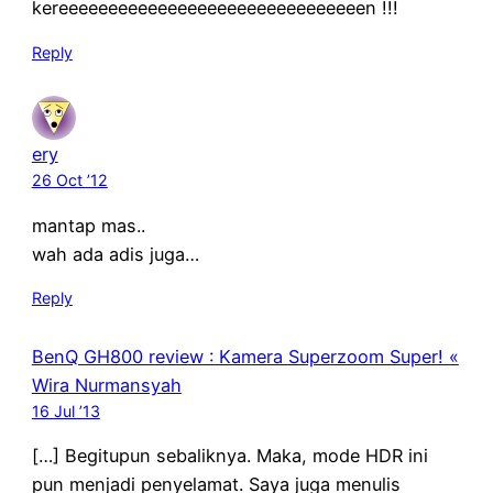
kereeeeeeeeeeeeeeeeeeeeeeeeeeeeeeen !!!
Reply
ery
26 Oct ’12
mantap mas..
wah ada adis juga…
Reply
BenQ GH800 review : Kamera Superzoom Super! «
Wira Nurmansyah
16 Jul ’13
[…] Begitupun sebaliknya. Maka, mode HDR ini
pun menjadi penyelamat. Saya juga menulis