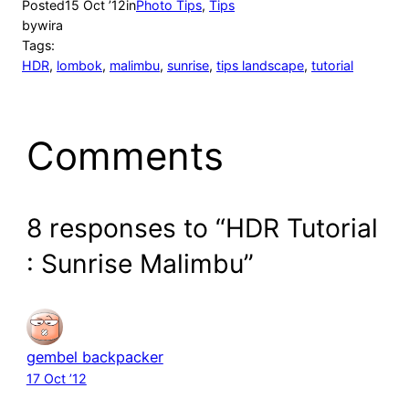
Posted
15 Oct ’12
in
Photo Tips
, 
Tips
by
wira
Tags:
HDR
, 
lombok
, 
malimbu
, 
sunrise
, 
tips landscape
, 
tutorial
Comments
8 responses to “HDR Tutorial
: Sunrise Malimbu”
gembel backpacker
17 Oct ’12