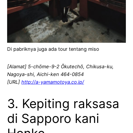
Di pabriknya juga ada tour tentang miso
[Alamat] 5-chōme-9-2 Ōkutechō, Chikusa-ku,
Nagoya-shi, Aichi-ken 464-0854
[URL]
http://a-yamamotoya.co.jp/
3. Kepiting raksasa
di Sapporo kani