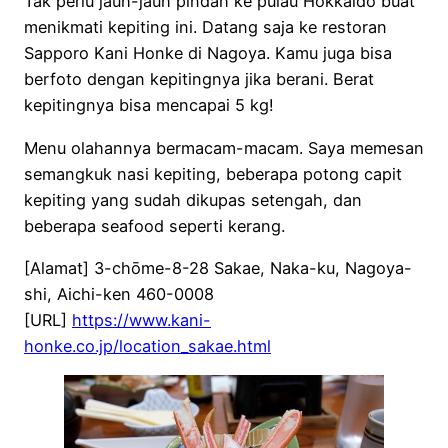
Tak perlu jauh-jauh pindah ke pulau Hokkaido buat
menikmati kepiting ini. Datang saja ke restoran
Sapporo Kani Honke di Nagoya. Kamu juga bisa
berfoto dengan kepitingnya jika berani. Berat
kepitingnya bisa mencapai 5 kg!
Menu olahannya bermacam-macam. Saya memesan
semangkuk nasi kepiting, beberapa potong capit
kepiting yang sudah dikupas setengah, dan
beberapa seafood seperti kerang.
[Alamat] 3-chōme-8-28 Sakae, Naka-ku, Nagoya-
shi, Aichi-ken 460-0008
[URL]
https://www.kani-
honke.co.jp/location_sakae.html