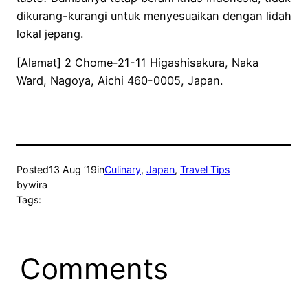
dikurang-kurangi untuk menyesuaikan dengan lidah
lokal jepang.
[Alamat] 2 Chome-21-11 Higashisakura, Naka
Ward, Nagoya, Aichi 460-0005, Japan.
Posted
13 Aug ’19
in
Culinary
, 
Japan
, 
Travel Tips
by
wira
Tags:
Comments