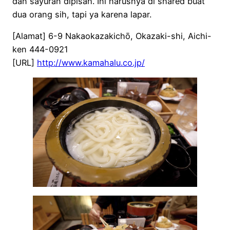
dan sayuran dipisah. Ini harusnya di shared buat
dua orang sih, tapi ya karena lapar.
[Alamat] 6-9 Nakaokazakichō, Okazaki-shi, Aichi-
ken 444-0921
[URL]
http://www.kamahalu.co.jp/