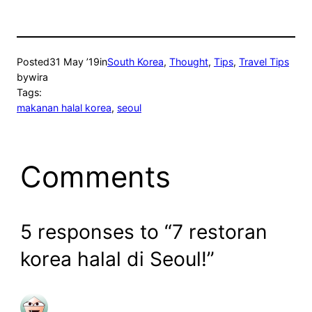
Posted
31 May ’19
in
South Korea
, 
Thought
, 
Tips
, 
Travel Tips
by
wira
Tags:
makanan halal korea
, 
seoul
Comments
5 responses to “7 restoran
korea halal di Seoul!”