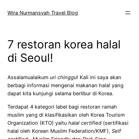
Skip
to
Wira Nurmansyah Travel Blog
content
7 restoran korea halal
di Seoul!
Assalamualaikum
uri chinggu
! Kali ini saya akan
berbagi informasi mengenai makanan halal yang
dapat kita kunjungi selama berlibur di Korea.
Terdapat 4 kategori label bagi restoran ramah
muslim yang di klasifikasikan oleh Korea Tourism
Organization (KTO) yaitu
halal certified
(sertifikasi
halal oleh Korean Muslim Federation/KMF),
Self
certified , Muslim Friendly
dan
Pork Free.