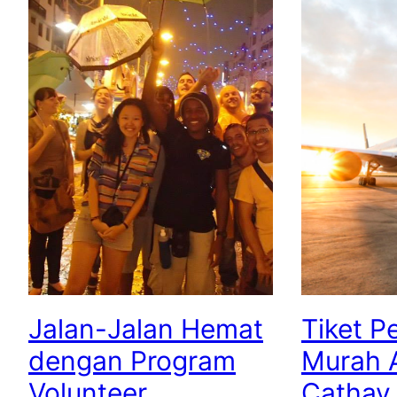
Jalan-Jalan Hemat
Tiket P
dengan Program
Murah A
Volunteer
Cathay 