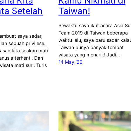
ana Kita
Kamu Nikmati di
ta Setelah
Taiwan!
Sewaktu saya ikut acara Asia Su
Team 2019 di Taiwan beberapa
embuat saya sadar,
waktu lalu, saya baru sadar kala
alah sebuah privilese.
Taiwan punya banyak tempat
asan kita seakan mati.
wisata yang menarik! Jadi…
nusia terhenti. Dan
14 May ’20
wisata mati suri. Turis