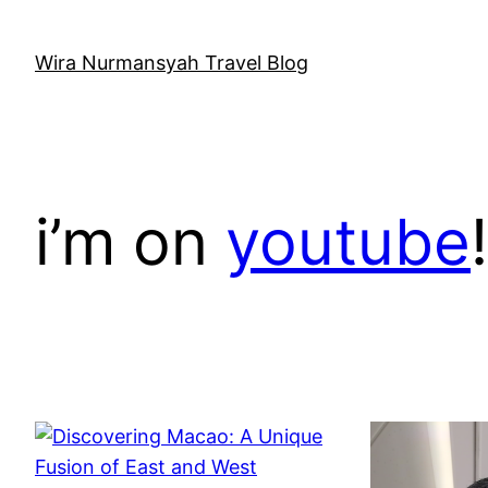
Skip
to
Wira Nurmansyah Travel Blog
content
i’m on
youtube
!