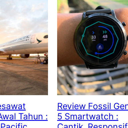
esawat
Review Fossil Ge
wal Tahun :
5 Smartwatch :
Pacific
Cantik, Responsif