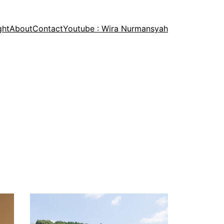
ght
About
Contact
Youtube : Wira Nurmansyah