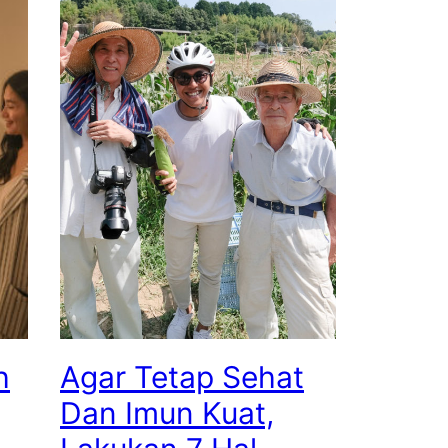
h
Agar Tetap Sehat
Dan Imun Kuat,