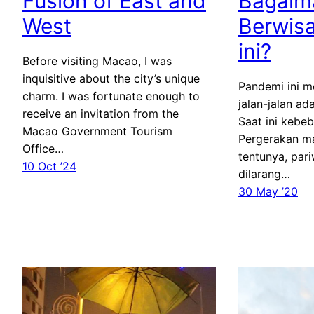
Fusion of East and
Bagaim
West
Berwisa
ini?
Before visiting Macao, I was
inquisitive about the city’s unique
Pandemi ini m
charm. I was fortunate enough to
jalan-jalan ad
receive an invitation from the
Saat ini kebeb
Macao Government Tourism
Pergerakan ma
Office…
tentunya, pari
10 Oct ’24
dilarang…
30 May ’20