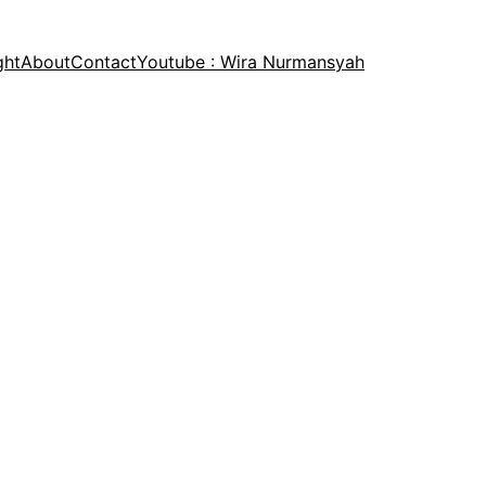
ght
About
Contact
Youtube : Wira Nurmansyah