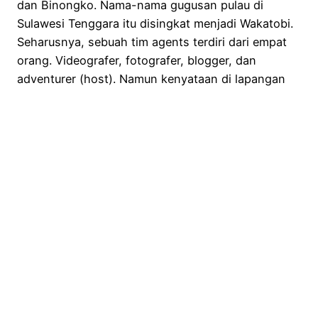
dan Binongko. Nama-nama gugusan pulau di
Sulawesi Tenggara itu disingkat menjadi Wakatobi.
Seharusnya, sebuah tim agents terdiri dari empat
orang. Videografer, fotografer, blogger, dan
adventurer (host). Namun kenyataan di lapangan
tidaklah…
28 Nov ’12
We are the actress,
and director
Libur lebaran kemarin, saya bersama teman saya
zaky dan hardo iseng mengikuti lomba di kampus
kami…Ini pertama kalinya kita buat film, dan pake
DSLR yang sama sekali nggak enak make-nya, tapi