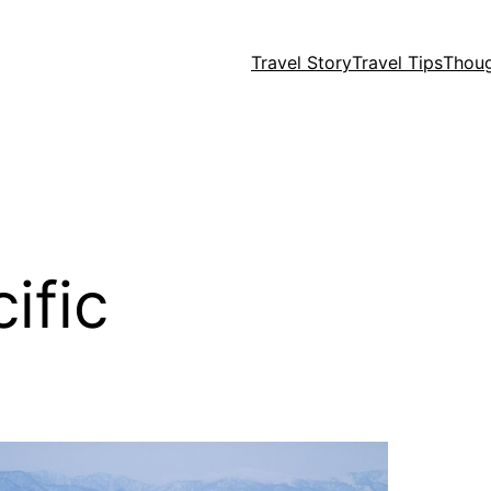
Travel Story
Travel Tips
Thou
ific