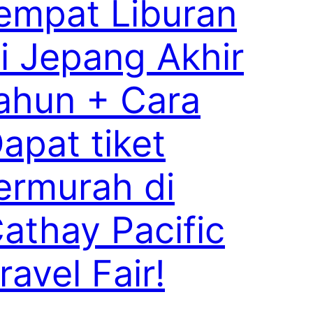
empat Liburan
i Jepang Akhir
ahun + Cara
apat tiket
ermurah di
athay Pacific
ravel Fair!