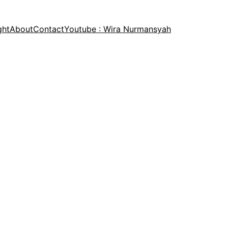
ght
About
Contact
Youtube : Wira Nurmansyah