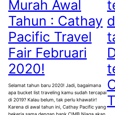
Murah Awal
t
Tahun : Cathay
d
Pacific Travel
t
Fair Februari
D
2020!
t
C
Selamat tahun baru 2020! Jadi, bagaimana
apa bucket list traveling kamu sudah tercapai
T
di 2019? Kalau belum, tak perlu khawatir!
Karena di awal tahun ini, Cathay Pacific yang
bekerja sama dengan bank CIMB Niaga akan