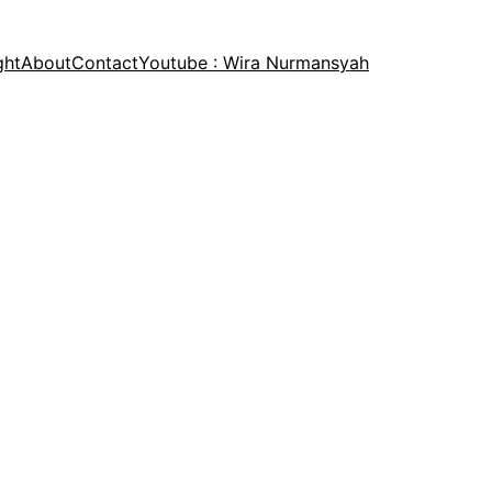
ght
About
Contact
Youtube : Wira Nurmansyah