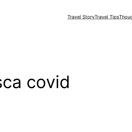
Travel Story
Travel Tips
Thou
sca covid