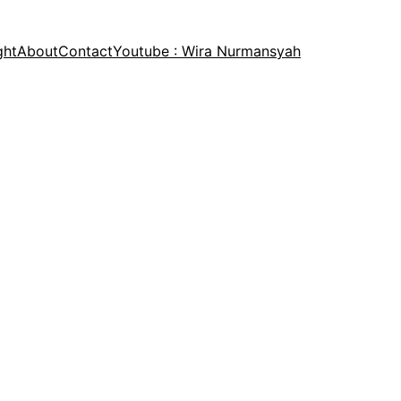
ght
About
Contact
Youtube : Wira Nurmansyah