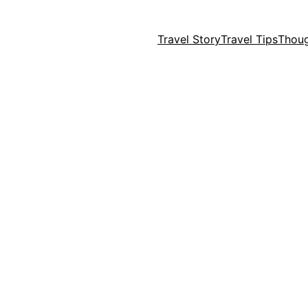
Travel Story
Travel Tips
Thou