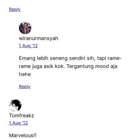
Reply
wiranurmansyah
1 Aug ’12
Emang lebih seneng sendiri sih, tapi rame-
rame juga asik kok. Tergantung mood aja
hehe
Reply
Tomfreakz
1 Aug ’12
Marvelous!!