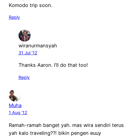
Komodo trip soon.
Reply
wiranurmansyah
31 Jul ’12
Thanks Aaron. I’ll do that too!
Reply
Muha
1 Aug ’12
Ramah-ramah banget yah. mas wira sendiri terus
yah kalo traveling??! bikin pengen euuy