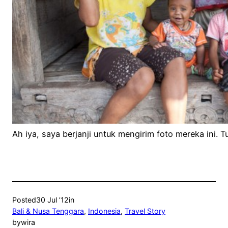
Ah iya, saya berjanji untuk mengirim foto mereka ini. 
Posted
30 Jul ’12
in
Bali & Nusa Tenggara
, 
Indonesia
, 
Travel Story
by
wira