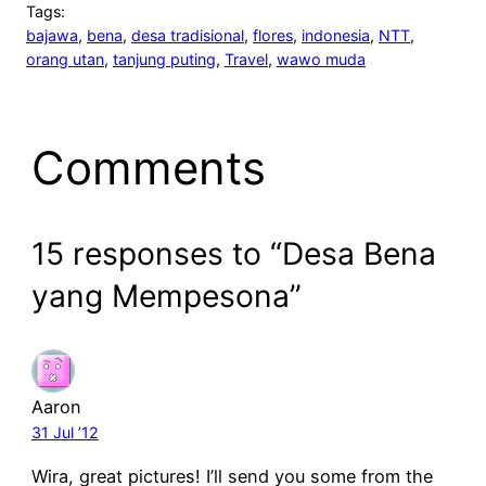
Tags:
bajawa
, 
bena
, 
desa tradisional
, 
flores
, 
indonesia
, 
NTT
, 
orang utan
, 
tanjung puting
, 
Travel
, 
wawo muda
Comments
15 responses to “Desa Bena
yang Mempesona”
Aaron
31 Jul ’12
Wira, great pictures! I’ll send you some from the