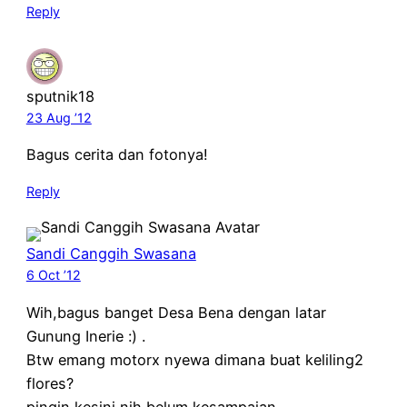
Reply
sputnik18
23 Aug ’12
Bagus cerita dan fotonya!
Reply
Sandi Canggih Swasana
6 Oct ’12
Wih,bagus banget Desa Bena dengan latar
Gunung Inerie :) .
Btw emang motorx nyewa dimana buat keliling2
flores?
pingin kesini nih,belum kesampaian