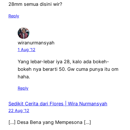
28mm semua disini wir?
Reply
wiranurmansyah
1 Aug ’12
Yang lebar-lebar iya 28, kalo ada bokeh-
bokeh nya berarti 50. Gw cuma punya itu om
haha.
Reply
Sedikit Cerita dari Flores | Wira Nurmansyah
22 Aug ’12
[…] Desa Bena yang Mempesona […]