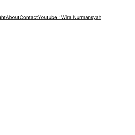
ght
About
Contact
Youtube : Wira Nurmansyah