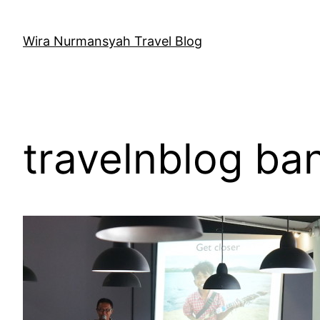
Skip
to
Wira Nurmansyah Travel Blog
content
travelnblog b