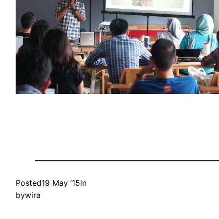
Posted
19 May ’15
in
by
wira