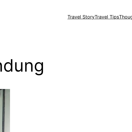
Travel Story
Travel Tips
Thou
andung