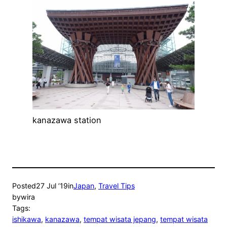
kanazawa station
Posted
27 Jul ’19
in
Japan
, 
Travel Tips
by
wira
Tags:
ishikawa
, 
kanazawa
, 
tempat wisata jepang
, 
tempat wisata