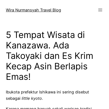
Skip
to
Wira Nurmansyah Travel Blog
content
5 Tempat Wisata di
Kanazawa. Ada
Takoyaki dan Es Krim
Kecap Asin Berlapis
Emas!
Ibukota prefektur Ishikawa ini sering disebut
sebagai
little kyoto
.
Karena memang banyak sekali warisan tradisi