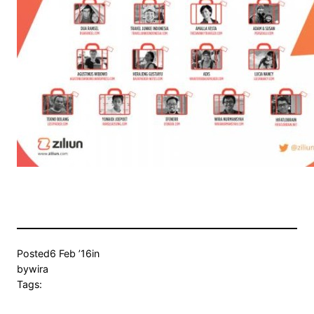
Posted
6 Feb ’16
in
by
wira
Tags: