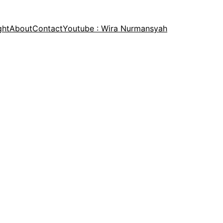
ght
About
Contact
Youtube : Wira Nurmansyah