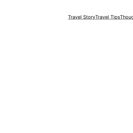
Travel Story
Travel Tips
Thou