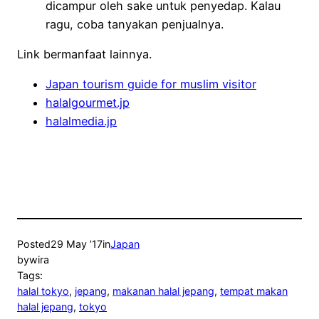
dicampur oleh sake untuk penyedap. Kalau
ragu, coba tanyakan penjualnya.
Link bermanfaat lainnya.
Japan tourism guide for muslim visitor
halalgourmet.jp
halalmedia.jp
Posted
29 May ’17
in
Japan
by
wira
Tags:
halal tokyo
, 
jepang
, 
makanan halal jepang
, 
tempat makan
halal jepang
, 
tokyo