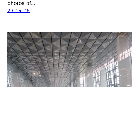
photos of…
29 Dec ’16